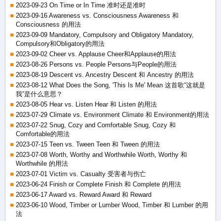
2023-09-23 On Time or In Time 准时还是准时
2023-09-16 Awareness vs. Consciousness Awareness 和
Consciousness 的用法
2023-09-09 Mandatory, Compulsory and Obligatory Mandatory,
Compulsory和Obligatory的用法
2023-09-02 Cheer vs. Applause Cheer和Applause的用法
2023-08-26 Persons vs. People Persons与People的用法
2023-08-19 Descent vs. Ancestry Descent 和 Ancestry 的用法
2023-08-12 What Does the Song, 'This Is Me' Mean 这首歌“这就是
我”是什么意思？
2023-08-05 Hear vs. Listen Hear 和 Listen 的用法
2023-07-29 Climate vs. Environment Climate 和 Environment的用法
2023-07-22 Snug, Cozy and Comfortable Snug, Cozy 和
Comfortable的用法
2023-07-15 Teen vs. Tween Teen 和 Tween 的用法
2023-07-08 Worth, Worthy and Worthwhile Worth, Worthy 和
Worthwhile 的用法
2023-07-01 Victim vs. Casualty 受害者与伤亡
2023-06-24 Finish or Complete Finish 和 Complete 的用法
2023-06-17 Award vs. Reward Award 和 Reward
2023-06-10 Wood, Timber or Lumber Wood, Timber 和 Lumber 的用
法