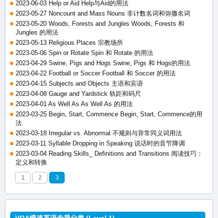
2023-06-03 Help or Aid Help与Aid的用法
2023-05-27 Noncount and Mass Nouns 非计数名词和弥撒名词
2023-05-20 Woods, Forests and Jungles Woods, Forests 和
Jungles 的用法
2023-05-13 Religious Places 宗教场所
2023-05-06 Spin or Rotate Spin 和 Rotate 的用法
2023-04-29 Swine, Pigs and Hogs Swine, Pigs 和 Hogs的用法
2023-04-22 Football or Soccer Football 和 Soccer 的用法
2023-04-15 Subjects and Objects 主语和宾语
2023-04-08 Gauge and Yardstick 轨距和码尺
2023-04-01 As Well As As Well As 的用法
2023-03-25 Begin, Start, Commence Begin, Start, Commence的用
法
2023-03-18 Irregular vs. Abnormal 不规则与异常同义词用法
2023-03-11 Syllable Dropping in Speaking 说话时的音节降调
2023-03-04 Reading Skills_ Definitions and Transitions 阅读技巧：
定义和转换
1
2
3