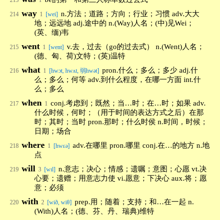
213
1
way
n.方法；道路；方向；行业；习惯 adv.大大
214
1
[wei]
地；远远地 adj.途中的 n.(Way)人名；(中)见Wei；
(英、缅)韦
went
v.去，过去（go的过去式） n.(Went)人名；
215
1
[went]
(德、匈、荷)文特；(英)温特
what
pron.什么；多么；多少 adj.什
216
1
[hwɔt, hwʌt, 弱hwət]
么；多么；何等 adv.到什么程度，在哪一方面 int.什
么；多么
when
conj.考虑到；既然；当…时；在…时；如果 adv.
217
1
什么时候，何时；（用于时间的表达方式之后）在那
时；其时；当时 pron.那时；什么时侯 n.时间，时候；
日期；场合
where
adv.在哪里 pron.哪里 conj.在…的地方 n.地
218
1
[hwεə]
点
will
n.意志；决心；情感；遗嘱；意图；心愿 vt.决
219
3
[wɪl]
心要；遗赠；用意志力使 vi.愿意；下决心 aux.将；愿
意；必须
with
prep.用；随着；支持；和…在一起 n.
220
2
[wið, wiθ]
(With)人名；(德、芬、丹、瑞典)维特