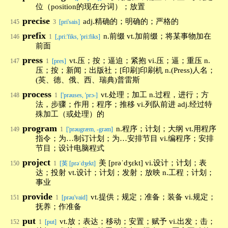
位（position的现在分词）；放置
precise
adj.精确的；明确的；严格的
145
3
[pri'sais]
prefix
n.前缀 vt.加前缀；将某事物加在
146
1
[,pri:'fiks, 'pri:fiks]
前面
press
vt.压；按；逼迫；紧抱 vi.压；逼；重压 n.
147
1
[pres]
压；按；新闻；出版社；[印刷]印刷机 n.(Press)人名；
(英、德、俄、西、瑞典)普雷斯
process
vt.处理；加工 n.过程，进行；方
148
1
['prəuses, 'prɔ-]
法，步骤；作用；程序；推移 vi.列队前进 adj.经过特
殊加工（或处理）的
program
n.程序；计划；大纲 vt.用程序
149
1
['prəugræm, -grəm]
指令；为…制订计划；为…安排节目 vi.编程序；安排
节目；设计电脑程式
project
美 [prəˈdʒɛkt] vi.设计；计划；表
150
1
[英 [prəˈdʒekt]
达；投射 vt.设计；计划；发射；放映 n.工程；计划；
事业
provide
vt.提供；规定；准备；装备 vi.规定；
151
1
[prəu'vaid]
抚养；作准备
put
vt.放；表达；移动；安置；赋予 vi.出发；击；
152
1
[put]