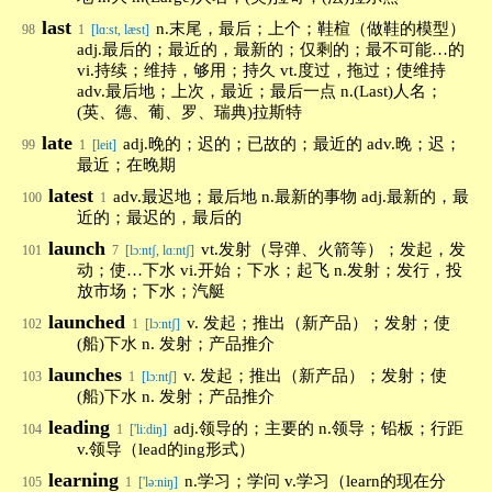
last
n.末尾，最后；上个；鞋楦（做鞋的模型）
98
1
[lɑ:st, læst]
adj.最后的；最近的，最新的；仅剩的；最不可能…的
vi.持续；维持，够用；持久 vt.度过，拖过；使维持
adv.最后地；上次，最近；最后一点 n.(Last)人名；
(英、德、葡、罗、瑞典)拉斯特
late
adj.晚的；迟的；已故的；最近的 adv.晚；迟；
99
1
[leit]
最近；在晚期
latest
adv.最迟地；最后地 n.最新的事物 adj.最新的，最
100
1
近的；最迟的，最后的
launch
vt.发射（导弹、火箭等）；发起，发
101
7
[lɔ:ntʃ, lɑ:ntʃ]
动；使…下水 vi.开始；下水；起飞 n.发射；发行，投
放市场；下水；汽艇
launched
v. 发起；推出（新产品）；发射；使
102
1
[lɔːntʃ]
(船)下水 n. 发射；产品推介
launches
v. 发起；推出（新产品）；发射；使
103
1
[lɔːntʃ]
(船)下水 n. 发射；产品推介
leading
adj.领导的；主要的 n.领导；铅板；行距
104
1
['li:diŋ]
v.领导（lead的ing形式）
learning
n.学习；学问 v.学习（learn的现在分
105
1
['lə:niŋ]