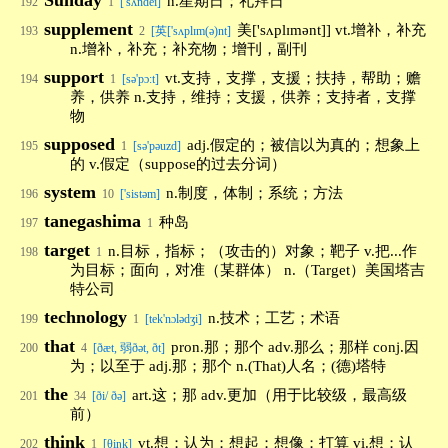
Sunday
n.星期日；礼拜日
192
1
['sʌndei]
supplement
美['sʌplɪmənt]] vt.增补，补充
193
2
[英['sʌplɪm(ə)nt]
n.增补，补充；补充物；增刊，副刊
support
vt.支持，支撑，支援；扶持，帮助；赡
194
1
[sə'pɔ:t]
养，供养 n.支持，维持；支援，供养；支持者，支撑
物
supposed
adj.假定的；被信以为真的；想象上
195
1
[sə'pəuzd]
的 v.假定（suppose的过去分词）
system
n.制度，体制；系统；方法
196
10
['sistəm]
tanegashima
种岛
197
1
target
n.目标，指标；（攻击的）对象；靶子 v.把...作
198
1
为目标；面向，对准（某群体） n.（Target）美国塔吉
特公司
technology
n.技术；工艺；术语
199
1
[tek'nɔlədʒi]
that
pron.那；那个 adv.那么；那样 conj.因
200
4
[ðæt, 弱ðət, ðt]
为；以至于 adj.那；那个 n.(That)人名；(德)塔特
the
art.这；那 adv.更加（用于比较级，最高级
201
34
[ði/ ðə]
前）
think
vt.想；认为；想起；想像；打算 vi.想；认
202
1
[θiŋk]