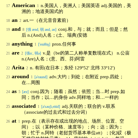
American
n.美国人，美洲人；美国英语 adj.美国的，美
17
1
洲的；地道美国式的
an
art.一（在元音音素前）
18
2
and
conj.和，与；就；而且；但是；然
19
8
[强 ænd, 弱 ənd, ən]
后 n.(And)人名；(土、瑞典)安德
anything
pron.任何事
20
1
['eniθiŋ]
are
v.是（be的第二人称单复数现在式） n.公亩
21
2
[强ɑ:, 弱ə]
n.(Are)人名；(意、西、芬)阿雷
Arita
n. 有田(在日本；东经 129º52' 北纬 33º12')
22
2
around
adv.大约；到处；在附近 prep.四处；
23
1
[ə'raund]
在…周围
as
conj.因为；随着；虽然；依照；当…时 prep.如
24
5
[æz]
同；当作；以…的身份 adv.同样地；和…一样的
associated
adj.关联的；联合的 v.联系
25
1
[ə'səuʃi,eitid]
（associate的过去式和过去分词）
at
prep.在（表示存在或出现的地点、场所、位置、空
26
1
间）；以（某种价格、速度等）；向；达；因为；
朝；忙于 n.阿特（老挝货币基本单位att）；[化]砹（极