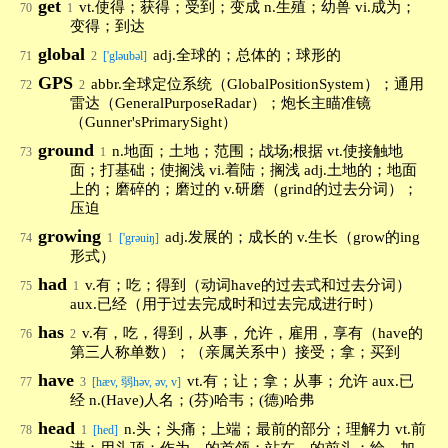
get
vt.使得；获得；受到；变成 n.生殖；幼兽 vi.成为；
70
1
变得；到达
global
adj.全球的；总体的；球形的
71
2
['gləubəl]
GPS
abbr.全球定位系统（GlobalPositionSystem）；通用
72
2
雷达（GeneralPurposeRadar）；炮长主瞄准镜
（Gunner'sPrimarySight）
ground
n.地面；土地；范围；战场;根据 vt.使接触地
73
1
面；打基础；使搁浅 vi.着陆；搁浅 adj.土地的；地面
上的；磨碎的；磨过的 v.研磨（grind的过去分词）；
压迫
growing
adj.发展的；成长的 v.生长（grow的ing
74
1
['grəuiŋ]
形式）
had
v.有；吃；得到（动词have的过去式和过去分词）
75
1
aux.已经（用于过去完成时和过去完成进行时）
has
v.有，吃，得到，从事，允许，雇用，享有（have的
76
2
第三人称单数）；（亲属关系中）接受；拿；买到
have
vt.有；让；拿；从事；允许 aux.已
77
3
[hæv, 弱həv, əv, v]
经 n.(Have)人名；(芬)哈韦；(德)哈弗
head
n.头；头痛；上端；最前的部分；理解力 vt.前
78
1
[hed]