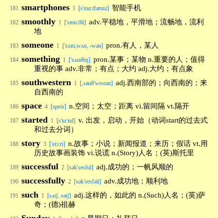
smartphones
智能手机
181
1
[s'mɑːtfəʊnz]
smoothly
adv.平稳地，平滑地；流畅地，流利
182
1
['smu:ðli]
地
someone
pron.有人，某人
183
1
['sʌm,wʌn, -wən]
something
pron.某事；某物 n.重要的人；值得
184
1
['sʌmθiŋ]
重视的事 adv.非常；有点；大约 adj.大约；有点象
southwestern
adj.西南部的；向西南的；来
185
1
[,sauθ'westən]
自西南的
space
n.空间；太空；距离 vi.留间隔 vt.隔开
186
4
[speis]
started
v. 出发，启动，开始（动词start的过去式
187
1
[s'tɑːtɪd]
和过去分词）
story
n.故事；小说；新闻报道；来历；假话 vt.用
188
3
['stɔ:ri]
历史故事画装饰 vi.说谎 n.(Story)人名；(英)斯托里
successful
adj.成功的；一帆风顺的
189
2
[sək'sesful]
successfully
adv.成功地；顺利地
190
2
[sək'sesfəli]
such
adj.这样的，如此的 n.(Such)人名；(英)萨
191
1
[sʌtʃ, sətʃ]
奇；(德)祖赫