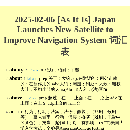
2025-02-06 [As It Is] Japan
Launches New Satellite to
Improve Navigation System 词汇
表
ability
n.能力，能耐；才能
1
2
[ə'biliti]
about
prep.关于；大约 adj.在附近的；四处走动
2
1
[ə'baut]
的；在起作用的 adv.大约；周围；到处 n.大致；粗枝
大叶；不拘小节的人 n.(About)人名；(法)阿布
above
prep.超过；在……上面；在……之上 adv.在
3
1
[ə'bʌv]
上面；在上文 adj.上文的 n.上文
act
n.行为，行动；法案，法令；假装；（戏剧，歌剧
4
1
等）一幕 v.做事，行动；假装；扮演（戏剧，电影中
的角色）；充当，起作用；对…有影响 n.(ACT)美国大
学入学考试，全称是AmericanCollegeTesting