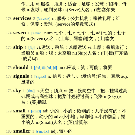
作…用 vi.服役，服务；适合，足够；发球；招待，侍
候 n.发球，轮到发球 n.(Serve)人名；(法)塞尔夫
services
n. 服务；公共机构；宗教礼拜；维
173
2
['sɜːvɪsɪz]
修，保养；发球（service的复数形式）
seven
num.七个，七 n.七个，七 adj.七的；七个
174
1
['sevən]
的 n.(Seven)人名；(土库、阿塞)谢文；(土)塞文
ship
vt.运送，乘船；以船运送 vi.上船；乘船旅行；
175
1
[ʃip]
当船员 n.船；舰；太空船 n.(Ship)人名；(中)摄(广东话
·威妥玛)
should
aux.应该；就；可能；将要
176
1
[ʃud, 弱 ʃəd, ʃd]
signals
n. 信号；标志 v. (发信号)通知、表示 adj.
177
1
['sɪɡnəl]
显著的
sky
n.天空；顶点 vt.把…投向空中；把…挂得过高
178
1
[skai]
vi.踢或击高空球；把桨叶翘得过高；飞涨 n.(Sky)人
名；(英)斯凯
small
adj.少的，小的；微弱的；几乎没有的；不
179
1
[smɔ:l]
重要的；幼小的 adv.小小地；卑鄙地 n.小件物品；矮
小的人 n.(Small)人名；(英)斯莫尔
smaller
adj. 较小的
180
1
[s'mɔːlər]