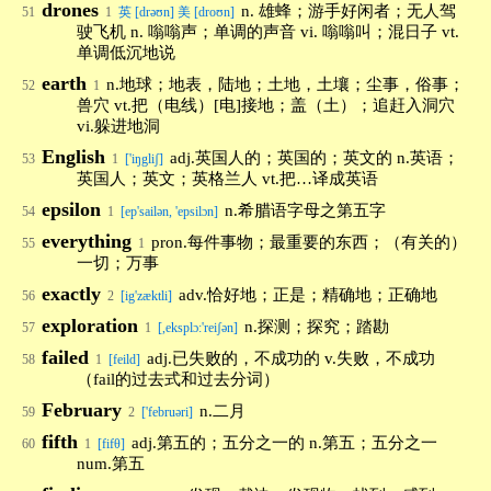
drones
n. 雄蜂；游手好闲者；无人驾
51
1
英 [drəʊn] 美 [droʊn]
驶飞机 n. 嗡嗡声；单调的声音 vi. 嗡嗡叫；混日子 vt.
单调低沉地说
earth
n.地球；地表，陆地；土地，土壤；尘事，俗事；
52
1
兽穴 vt.把（电线）[电]接地；盖（土）；追赶入洞穴
vi.躲进地洞
English
adj.英国人的；英国的；英文的 n.英语；
53
1
['iŋgliʃ]
英国人；英文；英格兰人 vt.把…译成英语
epsilon
n.希腊语字母之第五字
54
1
[ep'sailən, 'epsilɔn]
everything
pron.每件事物；最重要的东西；（有关的）
55
1
一切；万事
exactly
adv.恰好地；正是；精确地；正确地
56
2
[ig'zæktli]
exploration
n.探测；探究；踏勘
57
1
[,eksplɔ:'reiʃən]
failed
adj.已失败的，不成功的 v.失败，不成功
58
1
[feild]
（fail的过去式和过去分词）
February
n.二月
59
2
['februəri]
fifth
adj.第五的；五分之一的 n.第五；五分之一
60
1
[fifθ]
num.第五