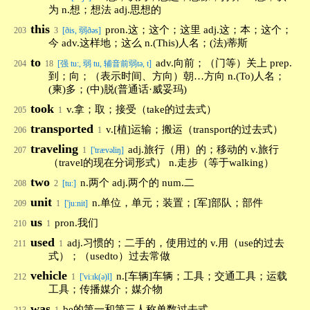
为 n.想；想法 adj.思想的
this
pron.这；这个；这里 adj.这；本；这个；
203
3
[ðis, 弱ðəs]
今 adv.这样地；这么 n.(This)人名；(法)蒂斯
to
adv.向前；（门等）关上 prep.
204
18
[强 tu:, 弱 tu, 辅音前弱tə, t]
到；向；（表示时间、方向）朝…方向 n.(To)人名；
(柬)多；(中)脱(普通话·威妥玛)
took
v.拿；取；接受（take的过去式）
205
1
transported
v.[植]运输；搬运（transport的过去式）
206
1
traveling
adj.旅行（用）的；移动的 v.旅行
207
1
['trævəliŋ]
（travel的现在分词形式） n.走步（等于walking）
two
n.两个 adj.两个的 num.二
208
2
[tu:]
unit
n.单位，单元；装置；[军]部队；部件
209
1
['ju:nit]
us
pron.我们
210
1
used
adj.习惯的；二手的，使用过的 v.用（use的过去
211
1
式）；（usedto）过去常做
vehicle
n.[车辆]车辆；工具；交通工具；运载
212
1
['viːɪk(ə)l]
工具；传播媒介；媒介物
was
be的第一和第三人称单数过去式