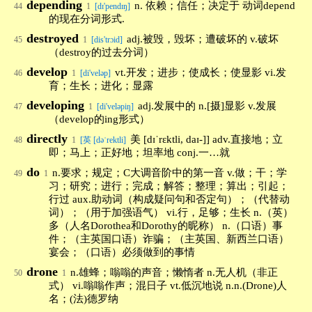
depending
n. 依赖；信任；决定于 动词depend
44
1
[dɪ'pendɪŋ]
的现在分词形式.
destroyed
adj.被毁，毁坏；遭破坏的 v.破坏
45
1
[dis'trɔid]
（destroy的过去分词）
develop
vt.开发；进步；使成长；使显影 vi.发
46
1
[di'veləp]
育；生长；进化；显露
developing
adj.发展中的 n.[摄]显影 v.发展
47
1
[di'veləpiŋ]
（develop的ing形式）
directly
美 [dɪˈrɛktli, daɪ-]] adv.直接地；立
48
1
[英 [dəˈrektli]
即；马上；正好地；坦率地 conj.一…就
do
n.要求；规定；C大调音阶中的第一音 v.做；干；学
49
1
习；研究；进行；完成；解答；整理；算出；引起；
行过 aux.助动词（构成疑问句和否定句）；（代替动
词）；（用于加强语气） vi.行，足够；生长 n.（英）
多（人名Dorothea和Dorothy的昵称） n.（口语）事
件；（主英国口语）诈骗；（主英国、新西兰口语）
宴会；（口语）必须做到的事情
drone
n.雄蜂；嗡嗡的声音；懒惰者 n.无人机（非正
50
1
式） vi.嗡嗡作声；混日子 vt.低沉地说 n.n.(Drone)人
名；(法)德罗纳