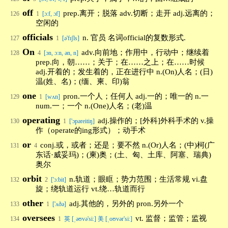
off
prep.离开；脱落 adv.切断；走开 adj.远离的；
126
1
[ɔ:f, ɔf]
空闲的
officials
n. 官员 名词official的复数形式.
127
1
[ə'fɪʃls]
On
adv.向前地；作用中，行动中；继续着
128
4
[ɔn, ɔ:n, ən, n]
prep.向，朝……；关于；在……之上；在……时候
adj.开着的；发生着的，正在进行中 n.(On)人名；(日)
温(姓、名)；(缅、柬、印)翁
one
pron.一个人；任何人 adj.一的；唯一的 n.一
129
1
[wʌn]
num.一；一个 n.(One)人名；(老)温
operating
adj.操作的；[外科]外科手术的 v.操
130
1
['ɔpəreitiŋ]
作（operate的ing形式）；动手术
or
conj.或，或者；还是；要不然 n.(Or)人名；(中)柯(广
131
4
东话·威妥玛)；(柬)奥；(土、匈、土库、阿塞、瑞典)
奥尔
orbit
n.轨道；眼眶；势力范围；生活常规 vi.盘
132
2
['ɔ:bit]
旋；绕轨道运行 vt.绕…轨道而行
other
adj.其他的，另外的 pron.另外一个
133
1
['ʌðə]
oversees
vt. 监督；监管；监视
134
1
英 [ˌəʊvə'siː] 美 [ˌoʊvər'siː]