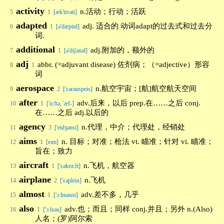
activity
n.活动；行动；活跃
5
1
[æk'tivəti]
adapted
adj. 适合的 动词adapt的过去式和过去分
6
1
[ə'dæptɪd]
词.
additional
adj.附加的，额外的
7
1
[ə'diʃənəl]
adj
abbr. (=adjuvant disease) 佐剂病；（=adjective）形容
8
1
词
aerospace
n.航空宇宙；[航]航空航天空间
9
2
['εərəuspeis]
after
adv.后来，以后 prep.在……之后 conj.
10
1
['ɑ:ftə, 'æf-]
在……之后 adj.以后的
agency
n.代理，中介；代理处，经销处
11
3
['eidʒənsi]
aims
n. 目标；对准；枪法 vt. 瞄准；针对 vi. 瞄准；
12
1
[eɪm]
旨在；致力
aircraft
n.飞机，航空器
13
1
['εəkrɑ:ft]
airplane
n.飞机
14
2
['εəplein]
almost
adv.差不多，几乎
15
1
['ɔ:lməust]
also
adv.也；而且；同样 conj.并且；另外 n.(Also)
16
1
['ɔ:lsəu]
人名；(罗)阿尔索