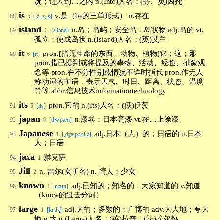
况；进入到…之内 n.(Into)人名；(芬、英)因托
is
v.是（be的三单形式） n.存在
88
6
[iz, z, s]
island
n.岛；岛屿；安全岛；岛状物 adj.岛的 vt.
89
1
['ailənd]
孤立；使成岛状 n.(Island)人名；(英)艾兰
it
pron.[指无生命的东西、动物、植物]它；这；那
90
6
[ɪt]
pron.指已提到或将提及的事物、活动、经验、抽象观
念等 pron.在不分性别或情况不详时指代 pron.作无人
称动词的主语，表示天气、时日、距离、状态、温度
等等 abbr.信息技术informationtechnology
its
pron.它的 n.(Its)人名；(俄)伊茨
91
5
[its]
japan
n.漆器；日本亮漆 vt.在…上涂漆
92
9
[dʒə'pæn]
Japanese
adj.日本（人）的；日语的 n.日本
93
1
[,dʒæpə'ni:z]
人；日语
jaxa
雅克萨
94
1
Jill
n. 吉尔(女子名) n. 情人；少女
95
2
known
adj.已知的；知名的；大家知道的 v.知道
96
1
[nəun]
（know的过去分词）
large
adj.大的；多数的；广博的 adv.大大地；夸大
97
1
[lɑ:dʒ]
地 n.大 n.(Large)人名；(英)拉奇；(法)拉尔热