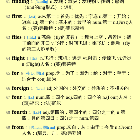
finding
n.发现；裁决；发现物 v.找到；感到
61
1
['faindiŋ]
（find的ing形式）；遇到
first
adv.第一；首先；优先；宁愿 n.第一；开始；
62
2
[fə:st]
冠军 adj.第一的；基本的；最早的 num.第一 n.(First)人
名；(英)弗斯特；(捷)菲尔斯特
flies
n.苍蝇（fly的复数）；舞台上空，吊景区；裤
63
1
[flaiz]
子前面的开口 v.飞行；时间飞逝；乘飞机；飘动（fly
的第三人称单数）
flight
n.飞行；班机；逃走 vt.射击；使惊飞 vi.迁徙
64
1
[flait]
n.(Flight)人名；(英)弗莱特
for
prep.为，为了；因为；给；对于；至于；
65
6
[强 fɔ:, 弱fə]
适合于 conj.因为
foreign
adj.外国的；外交的；异质的；不相关的
66
1
['fɔrin]
four
num.四；四个 adj.四的；四个的 n.(Four)人名；
67
1
[fɔ:]
(西)福尔；(法)富尔
fourth
adj.第四的，第四个的；四分之一的 n.第
68
1
[fɔ:θ]
四，月的第四日；四分之一 num.第四
from
prep.来自，从；由于；今后 n.(From)
69
4
[强frɔm, 弱frəm]
人名；(瑞典、丹、德)弗罗姆