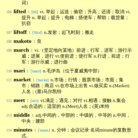
词）
lifted
vt. 举起；运送；偷窃；升高；还清；取消 vi.
106
1
[lɪft]
提升 n. 举起；提升；电梯；搭便车；帮助；载货量；
扒窃
liftoff
n.发射；起飞时刻；搬走
107
1
['liftɔf]
makoto
良
108
1
march
vi.（坚定地向某地）前进；行军，进军；游行示
109
1
威；进展，进行 vt.使前进；使行军 n.行进，前进；行
军；游行示威；进行曲
mari
n.毛伊岛（位于夏威夷中部）
110
1
['mæri]
market
n.市场；行情；股票市场；市面；集
111
1
['mɑ:kit]
市；销路；商店 vt.在市场上出售 vi.做买卖 n.(Market)
人名；(塞)马尔凯特
meet
vt.满足；遇见；对付 vi.相遇；接触 n.集会
112
1
[mi:t]
adj.合适的；适宜的 n.(Meet)人名；(英)米特
middle
adj.中间的，中部的；中级的，中等的 n.中间，
113
1
中央；腰部
minutes
n. 分钟；会议记录 名词minute的复数形
114
1
['mɪnɪts]
式.