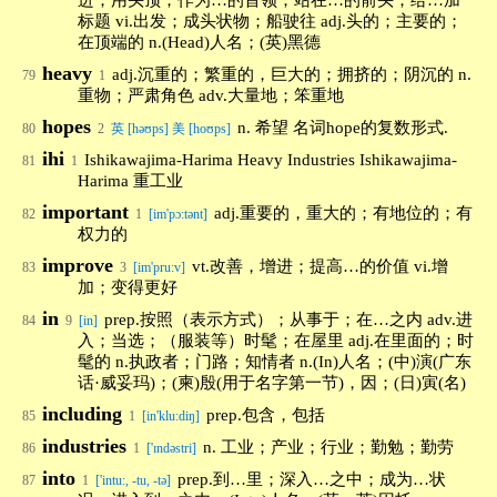
进；用头顶；作为…的首领；站在…的前头；给…加
标题 vi.出发；成头状物；船驶往 adj.头的；主要的；
在顶端的 n.(Head)人名；(英)黑德
heavy
adj.沉重的；繁重的，巨大的；拥挤的；阴沉的 n.
79
1
重物；严肃角色 adv.大量地；笨重地
hopes
n. 希望 名词hope的复数形式.
80
2
英 [həʊps] 美 [hoʊps]
ihi
Ishikawajima-Harima Heavy Industries Ishikawajima-
81
1
Harima 重工业
important
adj.重要的，重大的；有地位的；有
82
1
[im'pɔ:tənt]
权力的
improve
vt.改善，增进；提高…的价值 vi.增
83
3
[im'pru:v]
加；变得更好
in
prep.按照（表示方式）；从事于；在…之内 adv.进
84
9
[in]
入；当选；（服装等）时髦；在屋里 adj.在里面的；时
髦的 n.执政者；门路；知情者 n.(In)人名；(中)演(广东
话·威妥玛)；(柬)殷(用于名字第一节)，因；(日)寅(名)
including
prep.包含，包括
85
1
[in'klu:diŋ]
industries
n. 工业；产业；行业；勤勉；勤劳
86
1
['ɪndəstri]
into
prep.到…里；深入…之中；成为…状
87
1
['intu:, -tu, -tə]