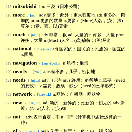
mitsubishi
n. 三菱（日本公司）
115
1
more
adv.更多；此外；更大程度地 adj.更多的；附
116
3
[mɔ:]
加的 pron.更多的数量 n.更多 n.(More)人名；(英、法)
莫尔；(意、西、以)莫雷
much
adv.非常，很 adj.大量的 n.许多，大量 pron.
117
1
[mʌtʃ]
许多，大量 n.(Much)人名；(德)穆赫；(英)马奇
national
adj.国家的；国民的；民族的；国立的
118
1
['næʃənəl]
n.国民
navigation
n.航行；航海
119
7
[,nævi'geiʃən]
nearly
adv.差不多，几乎；密切地
120
1
['niəli]
needs
adv.（只与must连用）必须地 n.需要（need
121
1
[ni:dz]
的复数） v.需要；必须；缺少（need的三单形式）
network
n.网络；广播网；网状物
122
2
['netwə:k]
new
adj.新的，新鲜的；更新的；初见的 adv.新
123
3
[nju:, nu:]
近 n.(New)人名；(英)纽
not
adv.表示否定，不 n.“非”（计算机中逻辑运算的一
124
1
种）
of
prep.关于；属于；…的；由…组成的
125
5
[ɔv, əv, v, f]