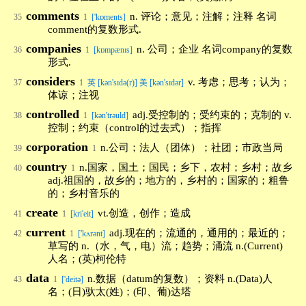
comments
n. 评论；意见；注解；注释 名词
35
1
['kɒments]
comment的复数形式.
companies
n. 公司；企业 名词company的复数
36
1
[kɒmpænɪs]
形式.
considers
v. 考虑；思考；认为；
37
1
英 [kən'sɪdə(r)] 美 [kən'sɪdər]
体谅；注视
controlled
adj.受控制的；受约束的；克制的 v.
38
1
[kən'trəuld]
控制；约束（control的过去式）；指挥
corporation
n.公司；法人（团体）；社团；市政当局
39
1
country
n.国家，国土；国民；乡下，农村；乡村；故乡
40
1
adj.祖国的，故乡的；地方的，乡村的；国家的；粗鲁
的；乡村音乐的
create
vt.创造，创作；造成
41
1
[kri'eit]
current
adj.现在的；流通的，通用的；最近的；
42
1
['kʌrənt]
草写的 n.（水，气，电）流；趋势；涌流 n.(Current)
人名；(英)柯伦特
data
n.数据（datum的复数）；资料 n.(Data)人
43
1
['deitə]
名；(日)驮太(姓)；(印、葡)达塔