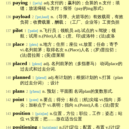
paying
adj.支付的；赢利的；合算的 n.支付；填
135
1
['pei'ŋ]
缝；放送绳链 v.支付；报答（pay的ing形式）
payload
n.（导弹、火箭等的）有效载荷，有效
136
2
['pei,ləud]
负荷；收费载重，酬载；（工厂、企业等）工资负担
pilot
n.飞行员；领航员 adj.试点的 v.驾驶；领
137
1
['pailət]
航；试用 n.(Pilot)人名；(意、印)皮洛特；(法)皮洛
place
n.地方；住所；座位 vt.放置；任命；寄予
138
2
[pleis]
vi.名列前茅；取得名次 n.(Place)人名；(罗)普拉切；
(法)普拉斯；(英)普莱斯
placed
adj. 名列前茅的（多指赛马） 动词place的
139
1
[pleɪst]
过去式和过去分词.
planned
adj.有计划的；根据计划的 v.打算（plan
140
1
[plænd]
的过去分词）；设计
plans
n. 预划；平面图 名词plan的复数形式.
141
2
[p'lænz]
point
n.要点；得分；标点；[机]尖端 vt.指向；弄
142
1
[pɔint]
尖；加标点于 vi.表明；指向 n.(Point)人名；(法)普安
position
n.位置，方位；职位，工作；姿态；站
143
1
[pə'ziʃən]
位 vt.安置；把……放在适当位置
positioning
n.[计]定位；配置，布置 v.[计]定
144
4
[pə'ziʃəniŋ]