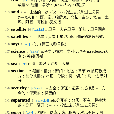
n.行，排；划船；街道；吵闹 vt.划船；使……
162
1
[rəu]
成排 vi.划船；争吵 n.(Row)人名；(英)罗
said
adj.上述的，该 v.说（say的过去式和过去分词） n.
163
2
(Said)人名；(西、塞、哈萨克、乌兹、吉尔、塔吉、土
库、阿塞、阿拉伯)赛义德
satellite
n.卫星；人造卫星；随从；卫星国家
164
10
['sætəlait]
satellites
n. 卫星；人造卫星 名词satellite的复数形式.
165
3
says
v.说（第三人称单数）
166
1
[sez]
science
n.科学；技术；学科；理科 n.(Science)人
167
1
['saiəns]
名；(英)赛恩斯
sea
n.海；海洋；许多；大量
168
1
[si:]
section
n.截面；部分；部门；地区；章节 vi.被切割成
169
1
片；被分成部分 vt.把…分段；将…切片；对…进行划
分
security
n.安全；保证；证券；抵押品 adj.安
170
1
[si'kjuəriti]
全的；保安的；保密的
separated
adj.分开的；分居；不在一起生活
171
1
['sepəreitid]
的 v.分开；隔开（separate的过去式和过去分词）
serve
vt.招待，供应；为…服务；对…有用；可
172
1
[sə:v]