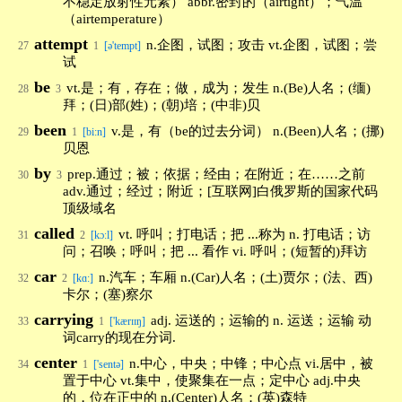
不稳定放射性元素） abbr.密封的（airtight）；气温
（airtemperature）
attempt
n.企图，试图；攻击 vt.企图，试图；尝
27
1
[ə'tempt]
试
be
vt.是；有，存在；做，成为；发生 n.(Be)人名；(缅)
28
3
拜；(日)部(姓)；(朝)培；(中非)贝
been
v.是，有（be的过去分词） n.(Been)人名；(挪)
29
1
[bi:n]
贝恩
by
prep.通过；被；依据；经由；在附近；在……之前
30
3
adv.通过；经过；附近；[互联网]白俄罗斯的国家代码
顶级域名
called
vt. 呼叫；打电话；把 ...称为 n. 打电话；访
31
2
[kɔːl]
问；召唤；呼叫；把 ... 看作 vi. 呼叫；(短暂的)拜访
car
n.汽车；车厢 n.(Car)人名；(土)贾尔；(法、西)
32
2
[kɑ:]
卡尔；(塞)察尔
carrying
adj. 运送的；运输的 n. 运送；运输 动
33
1
['kærɪɪŋ]
词carry的现在分词.
center
n.中心，中央；中锋；中心点 vi.居中，被
34
1
['sentə]
置于中心 vt.集中，使聚集在一点；定中心 adj.中央
的，位在正中的 n.(Center)人名；(英)森特