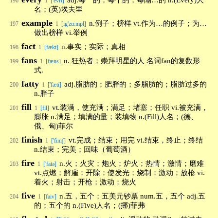
adj.每一的，每个的；每隔…的 n.(Every)人
196
1
['evri]
名；(英)埃夫里
example
n.例子；榜样 vt.作为…的例子；为…
197
1
[ig'zɑ:mpl]
做出榜样 vi.举例
fact
n.事实；实际；真相
198
1
[fækt]
fans
n. 狂热者；崇拜明星的人 名词fan的复数形
199
1
[fæns]
式.
fatty
adj.脂肪的；肥胖的；多脂肪的；脂肪过多的
200
1
['fæti]
n.胖子
fill
vt.装满，使充满；满足；堵塞；任职 vi.被充满，
201
1
[fil]
膨胀 n.满足；填满的量；装填物 n.(Fill)人名；(德、
俄、匈)菲尔
finish
vt.完成；结束；用完 vi.结束，终止；终结
202
1
['finiʃ]
n.结束；完美；回味（葡萄酒）
fire
n.火；火灾；炮火；炉火；热情；激情；磨难
203
1
['faiə]
vt.点燃；解雇；开除；使发光；烧制；激动；放枪 vi.
着火；射击；开枪；激动；烧火
five
n.五，五个；五美元钞票 num.五，五个 adj.五
204
1
[faiv]
的；五个的 n.(Five)人名；(挪)菲弗