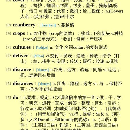
vt.包括；采访，报导；涉及；行走（一段路
168
1
程）；掩护；翻唱 n.封面，封皮；盖子；掩蔽物;幌
子，借口 vi.覆盖；代替；敷衍；给…投保； n.(Cover)
人名；(英)科弗；(意)科韦尔
cranberry
n.蔓越橘
169
1
['krænberi]
crops
n.农作物（crop的复数）；收成；[冶]切头 v.种植
170
1
（crop的三单形式）；收割；修剪；产庄稼
cultures
n. 文化 名词culture的复数形式.
171
1
['kʌltʃəz]
deliver
vt.交付；发表；递送；释放；给予（打
172
1
[di'livə]
击）；给…接生 vi.实现；传送；履行；投递 n.投球
distance
n.距离；远方；疏远；间隔 vt.疏远；
173
1
['distəns]
把…远远甩在后面
distances
n. 距离；路程；远方 vt. 与 ... 保持距
174
1
['dɪstəns]
离；把(对手)甩在后面
do
n.要求；规定；C大调音阶中的第一音 v.做；干；学
175
1
习；研究；进行；完成；解答；整理；算出；引起；
行过 aux.助动词（构成疑问句和否定句）；（代替动
词）；（用于加强语气） vi.行，足够；生长 n.（英）
多（人名Dorothea和Dorothy的昵称） n.（口语）事
件；（主英国口语）诈骗；（主英国、新西兰口语）