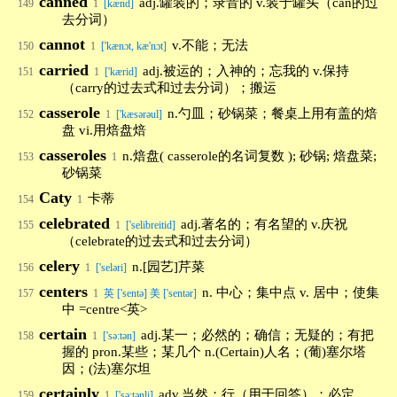
canned
adj.罐装的；录音的 v.装于罐头（can的过
149
1
[kænd]
去分词）
cannot
v.不能；无法
150
1
['kænɔt, kæ'nɔt]
carried
adj.被运的；入神的；忘我的 v.保持
151
1
['kærid]
（carry的过去式和过去分词）；搬运
casserole
n.勺皿；砂锅菜；餐桌上用有盖的焙
152
1
['kæsərəul]
盘 vi.用焙盘焙
casseroles
n.焙盘( casserole的名词复数 ); 砂锅; 焙盘菜;
153
1
砂锅菜
Caty
卡蒂
154
1
celebrated
adj.著名的；有名望的 v.庆祝
155
1
['selibreitid]
（celebrate的过去式和过去分词）
celery
n.[园艺]芹菜
156
1
['seləri]
centers
n. 中心；集中点 v. 居中；使集
157
1
英 ['sentə] 美 ['sentər]
中 =centre<英>
certain
adj.某一；必然的；确信；无疑的；有把
158
1
['sə:tən]
握的 pron.某些；某几个 n.(Certain)人名；(葡)塞尔塔
因；(法)塞尔坦
certainly
adv.当然；行（用于回答）；必定
159
1
['sə:tənli]