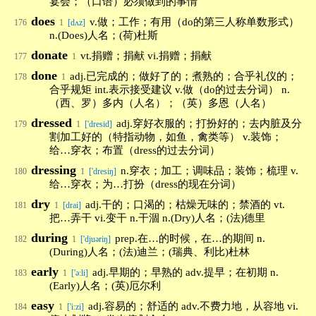
宴会；（口语）必须做到的事情
does
v.做；工作；有用（do的第三人称单数形式）
176
1
[dʌz]
n.(Does)人名；(荷)杜斯
donate
vt.捐赠；捐献 vi.捐赠；捐献
177
1
done
adj.已完成的；做好了的；煮熟的；合乎礼仪的；
178
1
合乎规矩 int.表示接受建议 v.做（do的过去分词） n.
（西、罗）多内（人名）；（英）多恩（人名）
dressed
adj.穿好衣服的；打扮好的；去内脏及分
179
1
['dresid]
割加工好的（特指动物，如鱼，禽类等） v.装饰；
给…穿衣；布置（dress的过去分词）
dressing
n.穿衣；加工；调味品；装饰；梳理 v.
180
1
['dresiŋ]
给…穿衣；为…打扮（dress的现在分词）
dry
adj.干的；口渴的；枯燥无味的；禁酒的 vt.
181
1
[drai]
把…弄干 vi.变干 n.干涸 n.(Dry)人名；(法)德里
during
prep.在…的时候，在…的期间 n.
182
1
['djuəriŋ]
(During)人名；(法)迪兰；(瑞典、利比)杜林
early
adj.早期的；早熟的 adv.提早；在初期 n.
183
1
['ə:li]
(Early)人名；(英)厄尔利
easy
adj.容易的；舒适的 adv.不费力地，从容地 vi.
184
1
['i:zi]