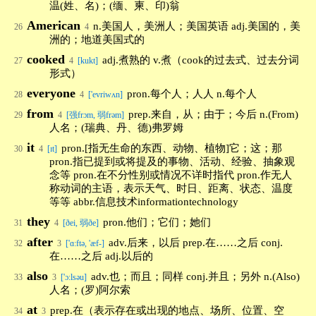
温(姓、名)；(缅、柬、印)翁
American
n.美国人，美洲人；美国英语 adj.美国的，美
26
4
洲的；地道美国式的
cooked
adj.煮熟的 v.煮（cook的过去式、过去分词
27
4
[kukt]
形式）
everyone
pron.每个人；人人 n.每个人
28
4
['evriwʌn]
from
prep.来自，从；由于；今后 n.(From)
29
4
[强frɔm, 弱frəm]
人名；(瑞典、丹、德)弗罗姆
it
pron.[指无生命的东西、动物、植物]它；这；那
30
4
[ɪt]
pron.指已提到或将提及的事物、活动、经验、抽象观
念等 pron.在不分性别或情况不详时指代 pron.作无人
称动词的主语，表示天气、时日、距离、状态、温度
等等 abbr.信息技术informationtechnology
they
pron.他们；它们；她们
31
4
[ðei, 弱ðe]
after
adv.后来，以后 prep.在……之后 conj.
32
3
['ɑ:ftə, 'æf-]
在……之后 adj.以后的
also
adv.也；而且；同样 conj.并且；另外 n.(Also)
33
3
['ɔ:lsəu]
人名；(罗)阿尔索
at
prep.在（表示存在或出现的地点、场所、位置、空
34
3