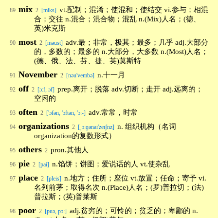
mix
vt.配制；混淆；使混和；使结交 vi.参与；相混
89
2
[miks]
合；交往 n.混合；混合物；混乱 n.(Mix)人名；(德、
英)米克斯
most
adv.最；非常，极其；最多；几乎 adj.大部分
90
2
[məust]
的，多数的；最多的 n.大部分，大多数 n.(Most)人名；
(德、俄、法、芬、捷、英)莫斯特
November
n.十一月
91
2
[nəu'vembə]
off
prep.离开；脱落 adv.切断；走开 adj.远离的；
92
2
[ɔ:f, ɔf]
空闲的
often
adv.常常，时常
93
2
['ɔfən, 'ɔftən, 'ɔ:-]
organizations
n. 组织机构（名词
94
2
[ˌɔːɡənaɪ'zeɪʃnz]
organization的复数形式）
others
pron.其他人
95
2
pie
n.馅饼；饼图；爱说话的人 vt.使杂乱
96
2
[pai]
place
n.地方；住所；座位 vt.放置；任命；寄予 vi.
97
2
[pleis]
名列前茅；取得名次 n.(Place)人名；(罗)普拉切；(法)
普拉斯；(英)普莱斯
poor
adj.贫穷的；可怜的；贫乏的；卑鄙的 n.
98
2
[puə, pɔ:]