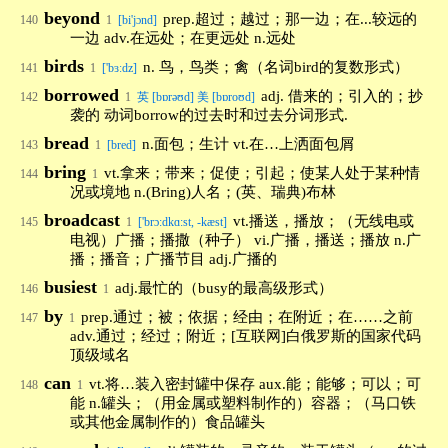
beyond
prep.超过；越过；那一边；在...较远的
140
1
[bi'jɔnd]
一边 adv.在远处；在更远处 n.远处
birds
n. 鸟，鸟类；禽（名词bird的复数形式）
141
1
['bɜːdz]
borrowed
adj. 借来的；引入的；抄
142
1
英 [bɒrəʊd] 美 [bɒroʊd]
袭的 动词borrow的过去时和过去分词形式.
bread
n.面包；生计 vt.在…上洒面包屑
143
1
[bred]
bring
vt.拿来；带来；促使；引起；使某人处于某种情
144
1
况或境地 n.(Bring)人名；(英、瑞典)布林
broadcast
vt.播送，播放；（无线电或
145
1
['brɔ:dkɑ:st, -kæst]
电视）广播；播撒（种子） vi.广播，播送；播放 n.广
播；播音；广播节目 adj.广播的
busiest
adj.最忙的（busy的最高级形式）
146
1
by
prep.通过；被；依据；经由；在附近；在……之前
147
1
adv.通过；经过；附近；[互联网]白俄罗斯的国家代码
顶级域名
can
vt.将…装入密封罐中保存 aux.能；能够；可以；可
148
1
能 n.罐头；（用金属或塑料制作的）容器；（马口铁
或其他金属制作的）食品罐头