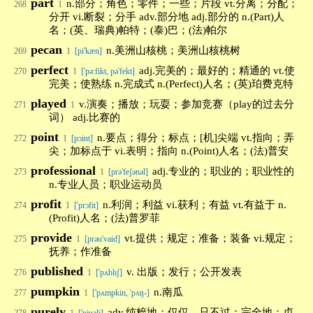
part
n.部分；角色；零件；一些；片段 vt.分离；分配；
268
1
分开 vi.断裂；分手 adv.部分地 adj.部分的 n.(Part)人
名；(英、瑞典)帕特；(泰)巴；(法)帕尔
pecan
n.美洲山核桃；美洲山核桃树
269
1
[pi'kæn]
perfect
adj.完美的；最好的；精通的 vt.使
270
1
['pə:fikt, pə'fekt]
完美；使熟练 n.完成式 n.(Perfect)人名；(英)珀费克特
played
v.演奏；播放；玩耍；参加竞赛（play的过去分
271
1
词） adj.比赛的
point
n.要点；得分；标点；[机]尖端 vt.指向；弄
272
1
[pɔint]
尖；加标点于 vi.表明；指向 n.(Point)人名；(法)普安
professional
adj.专业的；职业的；职业性的
273
1
[prə'feʃənəl]
n.专业人员；职业运动员
profit
n.利润；利益 vi.获利；有益 vt.有益于 n.
274
1
['prɔfit]
(Profit)人名；(法)普罗菲
provide
vt.提供；规定；准备；装备 vi.规定；
275
1
[prəu'vaid]
抚养；作准备
published
v. 出版；发行；公开发表
276
1
['pʌblɪʃ]
pumpkin
n.南瓜
277
1
['pʌmpkin, 'pʌŋ-]
purely
adv.纯粹地；仅仅，只不过；完全地；贞