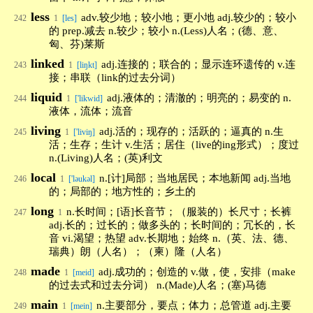
less
adv.较少地；较小地；更小地 adj.较少的；较小
242
1
[les]
的 prep.减去 n.较少；较小 n.(Less)人名；(德、意、
匈、芬)莱斯
linked
adj.连接的；联合的；显示连环遗传的 v.连
243
1
[liŋkt]
接；串联（link的过去分词）
liquid
adj.液体的；清澈的；明亮的；易变的 n.
244
1
['likwid]
液体，流体；流音
living
adj.活的；现存的；活跃的；逼真的 n.生
245
1
['liviŋ]
活；生存；生计 v.生活；居住（live的ing形式）；度过
n.(Living)人名；(英)利文
local
n.[计]局部；当地居民；本地新闻 adj.当地
246
1
['ləukəl]
的；局部的；地方性的；乡土的
long
n.长时间；[语]长音节；（服装的）长尺寸；长裤
247
1
adj.长的；过长的；做多头的；长时间的；冗长的，长
音 vi.渴望；热望 adv.长期地；始终 n.（英、法、德、
瑞典）朗（人名）；（柬）隆（人名）
made
adj.成功的；创造的 v.做，使，安排（make
248
1
[meid]
的过去式和过去分词） n.(Made)人名；(塞)马德
main
n.主要部分，要点；体力；总管道 adj.主要
249
1
[mein]