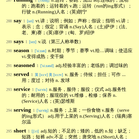
n.运转；赛跑；流出 adj.连续的；流动
287
1
['rʌniŋ]
的；跑着的；运转着的 v.跑；运转（run的ing形式）；
行驶 n.(Running)人名；(英)朗宁
say
vt.讲；说明；例如；声称；假设；指明 vi.讲；
288
1
[sei]
表示；念；假定；背诵 n.(Say)人名；(土)萨伊；(法、
老、柬)赛；(英)塞伊；(匈、罗)绍伊
says
v.说（第三人称单数）
289
1
[sez]
season
n.时期；季节；赛季 vt.给…调味；使适应
290
1
['si:zən]
vi.变得成熟；变干燥
seasoned
adj.经验丰富的；老练的；调过味的
291
1
['si:zənd]
served
v. 服务；侍候；担任；可作 ...
292
1
英 [sɜːv] 美 [sɜːrv]
用；度过；对待 n. 发球
service
n.服务，服侍；服役；仪式 adj.服务性
293
1
['sə:vis]
的；耐用的；服现役的 vt.维修，检修；保养 n.
(Service)人名；(英)瑟维斯
serving
n.服务；上菜；一份食物 v.服务（serve
294
1
['sə:viŋ]
的ing形式） adj.用于上菜的 n.(Serving)人名；(瑞典)塞
尔温
short
adj.短的；不足的；矮的，低的 n.短；缺乏；
295
1
[ʃɔ:t]
短路；短裤 adv.不足；突然；唐突地 n.(Short)人名；