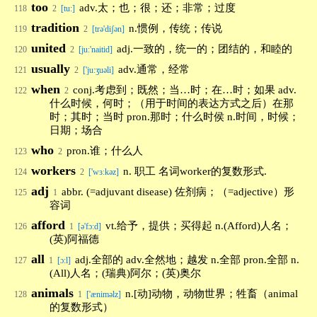
too
adv.太；也；很；还；非常；过度
118
2
[tu:]
tradition
n.惯例，传统；传说
119
2
[trə'diʃən]
united
adj.一致的，统一的；团结的，和睦的
120
2
[ju:'naitid]
usually
adv.通常，经常
121
2
['ju:ʒuəli]
when
conj.考虑到；既然；当…时；在…时；如果 adv.
122
2
什么时候，何时；（用于时间的表达方式之后）在那
时；其时；当时 pron.那时；什么时侯 n.时间，时候；
日期；场合
who
pron.谁；什么人
123
2
workers
n. 职工 名词worker的复数形式.
124
2
['wɜːkəz]
adj
abbr. (=adjuvant disease) 佐剂病；（=adjective）形
125
1
容词
afford
vt.给予，提供；买得起 n.(Afford)人名；
126
1
[ə'fɔ:d]
(英)阿福德
all
adj.全部的 adv.全然地；越发 n.全部 pron.全部 n.
127
1
[ɔ:l]
(All)人名；(瑞典)阿尔；(英)奥尔
animals
n.[动]动物，动物世界；牲畜（animal
128
1
['æniməlz]
的复数形式）