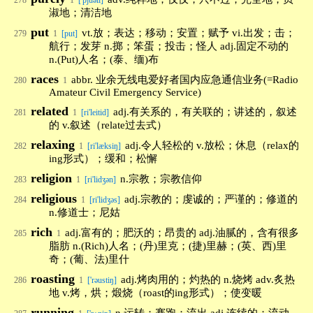
278
1
['pjuəli]
淑地；清洁地
put
vt.放；表达；移动；安置；赋予 vi.出发；击；
279
1
[put]
航行；发芽 n.掷；笨蛋；投击；怪人 adj.固定不动的
n.(Put)人名；(泰、缅)布
races
abbr. 业余无线电爱好者国内应急通信业务(=Radio
280
1
Amateur Civil Emergency Service)
related
adj.有关系的，有关联的；讲述的，叙述
281
1
[ri'leitid]
的 v.叙述（relate过去式）
relaxing
adj.令人轻松的 v.放松；休息（relax的
282
1
[ri'læksiŋ]
ing形式）；缓和；松懈
religion
n.宗教；宗教信仰
283
1
[ri'lidʒən]
religious
adj.宗教的；虔诚的；严谨的；修道的
284
1
[ri'lidʒəs]
n.修道士；尼姑
rich
adj.富有的；肥沃的；昂贵的 adj.油腻的，含有很多
285
1
脂肪 n.(Rich)人名；(丹)里克；(捷)里赫；(英、西)里
奇；(葡、法)里什
roasting
adj.烤肉用的；灼热的 n.烧烤 adv.炙热
286
1
['rəustiŋ]
地 v.烤，烘；煅烧（roast的ing形式）；使变暖
running