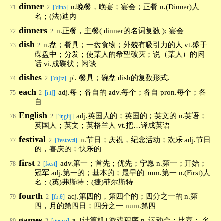
dinner
n.晚餐，晚宴；宴会；正餐 n.(Dinner)人
71
2
['dinə]
名；(法)迪内
dinners
n.正餐，主餐( dinner的名词复数 ); 宴会
72
2
dish
n.盘；餐具；一盘食物；外貌有吸引力的人 vt.盛于
73
2
碟盘中；分发；使某人的希望破灭；说（某人）的闲
话 vi.成碟状；闲谈
dishes
pl. 餐具；碗盘 dish的复数形式.
74
2
['dɪʃɪz]
each
adj.每；各自的 adv.每个；各自 pron.每个；各
75
2
[i:tʃ]
自
English
adj.英国人的；英国的；英文的 n.英语；
76
2
['iŋgliʃ]
英国人；英文；英格兰人 vt.把…译成英语
festival
n.节日；庆祝，纪念活动；欢乐 adj.节日
77
2
['festəvəl]
的，喜庆的；快乐的
first
adv.第一；首先；优先；宁愿 n.第一；开始；
78
2
[fə:st]
冠军 adj.第一的；基本的；最早的 num.第一 n.(First)人
名；(英)弗斯特；(捷)菲尔斯特
fourth
adj.第四的，第四个的；四分之一的 n.第
79
2
[fɔ:θ]
四，月的第四日；四分之一 num.第四
games
n. [计算机] 游戏程序 n. 运动会；比赛； 名
80
2
[geɪmz]