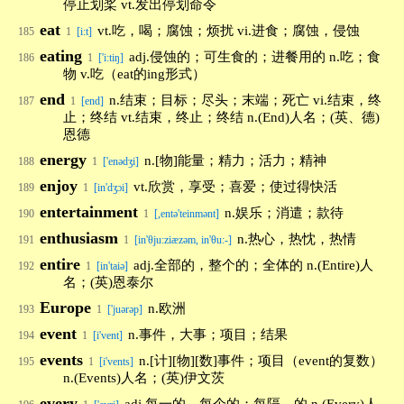
停止划桨 vt.发出停划命令
eat
vt.吃，喝；腐蚀；烦扰 vi.进食；腐蚀，侵蚀
185
1
[i:t]
eating
adj.侵蚀的；可生食的；进餐用的 n.吃；食
186
1
['i:tiŋ]
物 v.吃（eat的ing形式）
end
n.结束；目标；尽头；末端；死亡 vi.结束，终
187
1
[end]
止；终结 vt.结束，终止；终结 n.(End)人名；(英、德)
恩德
energy
n.[物]能量；精力；活力；精神
188
1
['enədʒi]
enjoy
vt.欣赏，享受；喜爱；使过得快活
189
1
[in'dʒɔi]
entertainment
n.娱乐；消遣；款待
190
1
[,entə'teinmənt]
enthusiasm
n.热心，热忱，热情
191
1
[in'θju:ziæzəm, in'θu:-]
entire
adj.全部的，整个的；全体的 n.(Entire)人
192
1
[in'taiə]
名；(英)恩泰尔
Europe
n.欧洲
193
1
['juərəp]
event
n.事件，大事；项目；结果
194
1
[i'vent]
events
n.[计][物][数]事件；项目（event的复数）
195
1
[i'vents]
n.(Events)人名；(英)伊文茨
every