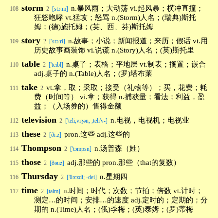
storm
n.暴风雨；大动荡 vi.起风暴；横冲直撞；
108
2
[stɔ:m]
狂怒咆哮 vt.猛攻；怒骂 n.(Storm)人名；(瑞典)斯托
姆；(德)施托姆；(英、西、芬)斯托姆
story
n.故事；小说；新闻报道；来历；假话 vt.用
109
2
['stɔ:ri]
历史故事画装饰 vi.说谎 n.(Story)人名；(英)斯托里
table
n.桌子；表格；平地层 vt.制表；搁置；嵌合
110
2
['teibl]
adj.桌子的 n.(Table)人名；(罗)塔布莱
take
vt.拿，取；采取；接受（礼物等）；买，花费；耗
111
2
费（时间等） vi.拿；获得 n.捕获量；看法；利益，盈
益；（入场券的）售得金额
television
n.电视，电视机；电视业
112
2
['teli,viʒən, ,teli'v-]
these
pron.这些 adj.这些的
113
2
[ði:z]
Thompson
n.汤普森（姓）
114
2
['tɔmpsn]
those
adj.那些的 pron.那些（that的复数）
115
2
[ðəuz]
Thursday
n.星期四
116
2
['θə:zdi; -dei]
time
n.时间；时代；次数；节拍；倍数 vt.计时；
117
2
[taim]
测定…的时间；安排…的速度 adj.定时的；定期的；分
期的 n.(Time)人名；(俄)季梅；(英)泰姆；(罗)蒂梅