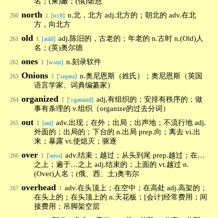
名；(柬)嫩；(俄)诺恩
north
n.北，北方 adj.北方的；朝北的 adv.在北
260
1
[nɔ:θ]
方，向北方
old
adj.陈旧的，古老的；年老的 n.古时 n.(Old)人
261
1
[əuld]
名；(英)奥尔德
ones
n.刻录软件
262
1
[wʌnz]
Onions
n.奥尼恩斯（姓氏）；奥尼恩斯（英国
263
1
['ʌnjənz]
语言学家、词典编纂家）
organized
adj.有组织的；安排有秩序的；做
264
1
['ɔ:gənaizd]
事有条理的 v.组织（organize的过去分词）
out
adv.出现；在外；出局；出声地；不流行地 adj.
265
1
[aut]
外面的；出局的；下台的 n.出局 prep.向；离去 vi.出
来；暴露 vt.使熄灭；驱逐
over
adv.结束；越过；从头到尾 prep.越过；在…
266
1
['əuvə]
之上；遍于…之上 adj.结束的；上面的 vt.越过 n.
(Over)人名；(俄、西、土)奥韦尔
overhead
adv.在头顶上；在空中；在高处 adj.高架的；
267
1
在头上的；在头顶上的 n.天花板；[会计]经常费用；间
接费用；吊脚架空层