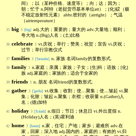
间）；以（某种价格、速度等）；向；达；因为；
朝；忙于 n.阿特（老挝货币基本单位att）；[化]砹（极
不稳定放射性元素） abbr.密封的（airtight）；气温
（airtemperature）
big
adj.大的；重要的；量大的 adv.大量地；顺利；
35
3
[big]
夸大地 n.(Big)人名；(土)比格
celebrate
vt.庆祝；举行；赞美；祝贺；宣告 vi.庆祝；
36
3
过节；举行宗教仪式
families
n. 家族 名词family的复数形式.
37
3
['fæməlɪz]
family
n.家庭；亲属；家族；子女；[生]科；语族；[化]
38
3
族 adj.家庭的；家族的；适合于全家的
friends
n. 朋友 名词friend的复数形式.
39
3
gather
vt.收集；收割；使…聚集；使…皱起 vi.聚
40
3
['gæðə]
集；化脓；皱起 n.聚集；衣褶；收获量 n.(Gather)人
名；(德)加特
holiday
n.假日；节日；休息日 vi.外出度假 n.
41
3
['hɔlədi]
(Holiday)人名；(英)霍利迪
home
n.家，住宅；产地；家乡；避难所 adv.在
42
3
[həum]
家，回家；深入地 adj.国内的，家庭的；有效的 vt.归