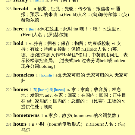
n.亨利（男子名）
224
1
['henri]
herald
n.预兆，征兆；先驱；传令官；报信者 vt.通
225
1
报；预示…的来临 n.(Herald)人名；(匈)海劳尔德；(英)
赫勒尔德
here
adv.在这里；此时 int.嘿！；喂！ n.这里 n.
226
1
[hiə]
(Here)人名；(罗)赫尔施
hold
vt.持有；拥有；保存；拘留；约束或控制 vi.支
227
1
持；有效；持续 n.控制；保留 n.(Hold)人名；(英、
德、捷)霍尔德 又作“Hold住”使用，中英混用词汇，表
示轻松掌控全局。 [过去式held过去分词held或holden
现在分词holding]
homeless
adj.无家可归的 无家可归的人 无家可
228
1
['həumlis]
归
homes
n. 家；家庭；收容所；栖息
229
1
英 [həʊm] 美 [hoʊm]
地；发源地 adv. 在家；回家；在国内；回国；正中目
标 adj. 家用的；国内的；总部的；（比赛）主场的 v.
提供住处；朝向
hometowns
n.家乡，故乡( hometown的名词复数 )
230
1
hours
n.小时（hour的复数形式） n.(Hours)人名；(法)
231
1
乌尔