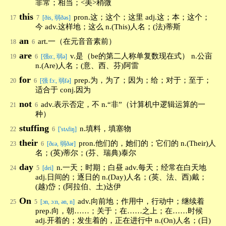
非常；相当；<美>稍微
this
pron.这；这个；这里 adj.这；本；这个；
17
7
[ðis, 弱ðəs]
今 adv.这样地；这么 n.(This)人名；(法)蒂斯
an
art.一（在元音音素前）
18
6
are
v.是（be的第二人称单复数现在式） n.公亩
19
6
[强ɑ:, 弱ə]
n.(Are)人名；(意、西、芬)阿雷
for
prep.为，为了；因为；给；对于；至于；
20
6
[强 fɔ:, 弱fə]
适合于 conj.因为
not
adv.表示否定，不 n.“非”（计算机中逻辑运算的一
21
6
种）
stuffing
n.填料，填塞物
22
6
['stʌfiŋ]
their
pron.他们的，她们的；它们的 n.(Their)人
23
6
[ðεə, 弱ðər]
名；(英)蒂尔；(芬、瑞典)泰尔
day
n.一天；时期；白昼 adv.每天；经常在白天地
24
5
[dei]
adj.日间的；逐日的 n.(Day)人名；(英、法、西)戴；
(越)岱；(阿拉伯、土)达伊
On
adv.向前地；作用中，行动中；继续着
25
5
[ɔn, ɔ:n, ən, n]
prep.向，朝……；关于；在……之上；在……时候
adj.开着的；发生着的，正在进行中 n.(On)人名；(日)