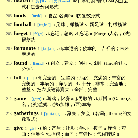
floated
adj. 浮动的 动词float的过去
205
1
英 ['fləʊtɪd] 美 ['floʊtɪd]
式和过去分词形式.
foods
n. 食品 名词food的复数形式.
206
1
[fuːdz]
football
n.足球，橄榄球 vi.踢足球；打橄榄球
207
1
['fut,bɔ:l]
forget
vt.忘记；忽略 vi.忘记 n.(Forget)人名；(法)
208
1
[fə'gɛt]
福尔热
fortunate
adj.幸运的；侥幸的；吉祥的；带来
209
1
['fɔ:tʃənit]
幸运的
found
vt.创立，建立；创办 v.找到（find的过去
210
1
[faund]
分词）
full
adj.完全的，完整的；满的，充满的；丰富的；
211
1
[ful]
完美的；丰满的；详尽的 adv.十分，非常；完全地；
整整 vt.把衣服缝得宽大 n.全部；完整
game
n.游戏；比赛 adj.勇敢的 vi.赌博 n.(Game)人
212
1
[geim]
名；(英)盖姆；(法)加姆；(西)加梅
gatherings
n. 聚集，集会（名词gathering的复
213
1
['ɡæðərɪŋz]
数形式）
give
vt.给；产生；让步；举办；授予 n.弹性；弯
214
1
[giv]
曲；伸展性 vi.捐赠；面向；有弹性；气候转暖 n.