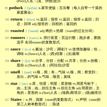
(Poor)人名；(英、伊朗)普尔
potluck
n.家常便饭；百乐餐（每人自带一个菜的
99
2
['pɔt'lʌk]
家庭聚会）
return
vt.返回；报答 vi.返回；报答 n.返回；归
100
2
[ri'tə:n]
还；回球 adj.报答的；回程的；返回的
roasted
adj.烤的 v.热煨（roast的过去分词）
101
2
['rəustid]
runners
n. 滑行装置；页边行数；跑步者，赛跑
102
2
[rʌnɚs]
选手 名词runner的复数形式.
sauce
n.酱油；沙司；调味汁 vt.使增加趣味；给…
103
2
[sɔ:s]
调味 n.(Sauce)人名；(西)绍塞；(法)索斯
share
vt.分享，分担；分配 vi.共享；分担 n.份额；
104
2
[ʃεə]
股份 n.(Share)人名；(阿拉伯)沙雷
smell
vi.嗅，闻；有…气味 vt.嗅，闻；察觉到；
105
2
[smel]
发出…的气味 n.气味，嗅觉；臭味
star
n.星，恒星；明星；星形物 vt.用星号标于；
106
2
[stɑ:]
由…主演，由…担任主角 vi.担任主角 adj.明星的，主
角的；星形的 n.(Star)人名；(瑞典)斯塔尔；(德)施塔尔
States
n.州，国家（state的复数形式） vt.声明（state的
107
2
第三人称单数形式）；陈述