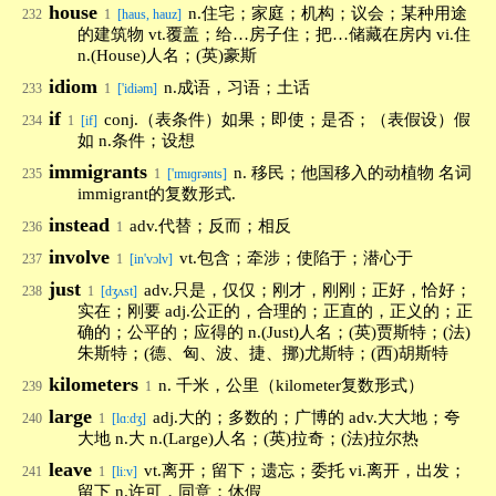
house
n.住宅；家庭；机构；议会；某种用途
232
1
[haus, hauz]
的建筑物 vt.覆盖；给…房子住；把…储藏在房内 vi.住
n.(House)人名；(英)豪斯
idiom
n.成语，习语；土话
233
1
['idiəm]
if
conj.（表条件）如果；即使；是否；（表假设）假
234
1
[if]
如 n.条件；设想
immigrants
n. 移民；他国移入的动植物 名词
235
1
['ɪmɪɡrənts]
immigrant的复数形式.
instead
adv.代替；反而；相反
236
1
involve
vt.包含；牵涉；使陷于；潜心于
237
1
[in'vɔlv]
just
adv.只是，仅仅；刚才，刚刚；正好，恰好；
238
1
[dʒʌst]
实在；刚要 adj.公正的，合理的；正直的，正义的；正
确的；公平的；应得的 n.(Just)人名；(英)贾斯特；(法)
朱斯特；(德、匈、波、捷、挪)尤斯特；(西)胡斯特
kilometers
n. 千米，公里（kilometer复数形式）
239
1
large
adj.大的；多数的；广博的 adv.大大地；夸
240
1
[lɑ:dʒ]
大地 n.大 n.(Large)人名；(英)拉奇；(法)拉尔热
leave
vt.离开；留下；遗忘；委托 vi.离开，出发；
241
1
[li:v]
留下 n.许可，同意；休假