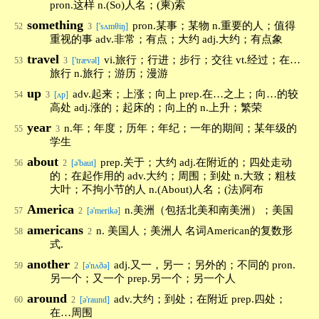
pron.这样 n.(So)人名；(柬)索
something
pron.某事；某物 n.重要的人；值得
52
3
['sʌmθiŋ]
重视的事 adv.非常；有点；大约 adj.大约；有点象
travel
vi.旅行；行进；步行；交往 vt.经过；在…
53
3
['trævəl]
旅行 n.旅行；游历；漫游
up
adv.起来；上涨；向上 prep.在…之上；向…的较
54
3
[ʌp]
高处 adj.涨的；起床的；向上的 n.上升；繁荣
year
n.年；年度；历年；年纪；一年的期间；某年级的
55
3
学生
about
prep.关于；大约 adj.在附近的；四处走动
56
2
[ə'baut]
的；在起作用的 adv.大约；周围；到处 n.大致；粗枝
大叶；不拘小节的人 n.(About)人名；(法)阿布
America
n.美洲（包括北美和南美洲）；美国
57
2
[ə'merikə]
americans
n. 美国人；美洲人 名词American的复数形
58
2
式.
another
adj.又一，另一；另外的；不同的 pron.
59
2
[ə'nʌðə]
另一个；又一个 prep.另一个；另一个人
around
adv.大约；到处；在附近 prep.四处；
60
2
[ə'raund]
在…周围