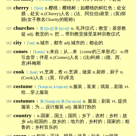
cherry
n.樱桃；樱桃树；如樱桃的鲜红色；处女
160
1
['tʃeri]
膜，处女 n.(Cherry)人名；(法、阿拉伯)谢里；(英)彻
丽(女子教名Charity的昵称)
churches
n. 礼拜仪式；教堂；基督教
161
1
英 [tʃɜːtʃ] 美 [tʃɜːrtʃ]
徒 adj. 教堂的 v. 把 ... 带到教堂接受某种宗教仪式
city
n.城市，都市 adj.城市的；都会的
162
1
['siti]
comes
v.来自；从…来（come的三单形式） n.伴
163
1
['kɔmis]
引血管；伴星 n.(Comes)人名；(法)科姆；(德、西、
意)科梅斯
cook
vt.烹调，煮 vi.烹调，做菜 n.厨师，厨子 n.
164
1
[kuk]
(Cook)人名；(英、印)库克
costume
n.服装，装束；戏装，剧装 vt.
165
1
['kɔstju:m, kɔ'stju:m]
给…穿上服装
costumes
n. 服装；剧装 vt. 提供
166
1
英 ['kɒstjuːm] 美 ['kɑːstuːm]
服装；为 ... 设计服装 adj. 服装打扮的
country
n.国家，国土；国民；乡下，农村；乡村；故
167
1
乡 adj.祖国的，故乡的；地方的，乡村的；国家的；粗
鲁的；乡村音乐的
cover