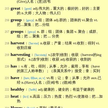
(Give)人名；(意)吉韦
great
adj.伟大的，重大的；极好的，好的；主要
215
1
[greit]
的 n.大师；大人物；伟人们
group
n.组；团体 adj.群的；团体的 vi.聚合 vt.
216
1
[gru:p]
把…聚集；把…分组
groups
n. 群；组；团体；集团 v. 聚合；成群、
217
1
[ɡruːp]
组；把 ... 聚集；把 ... 分类
harvest
n.收获；产量；结果 vt.收割；得到 vi.
218
1
['hɑ:vist]
收割庄稼
harvesting
v.[农学]收割；收获（harvest的ing
219
1
['hɑ:vistiŋ]
形式） n.[农学]收割；收获 adj.收获的；收割的
has
v.有，吃，得到，从事，允许，雇用，享有（have
220
1
的第三人称单数）；（亲属关系中）接受；拿；买到
have
vt.有；让；拿；从事；允许 aux.已
221
1
[hæv, 弱həv, əv, v]
经 n.(Have)人名；(芬)哈韦；(德)哈弗
healthy
adj.健康的，健全的；有益于健康的
222
1
['helθi]
heat
n.高温；压力；热度；热烈 vt.使激动；把…加
223
1
[hi:t]
热
Henry