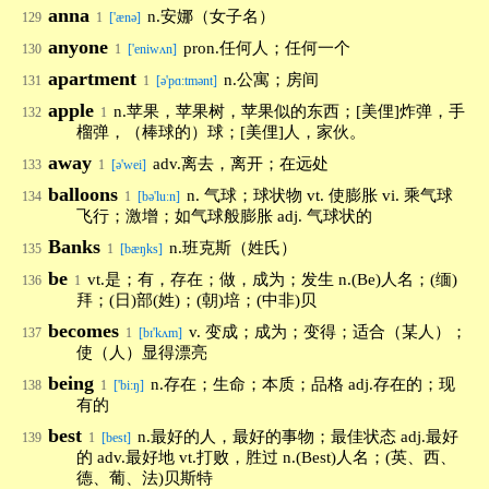
anna
n.安娜（女子名）
129
1
['ænə]
anyone
pron.任何人；任何一个
130
1
['eniwʌn]
apartment
n.公寓；房间
131
1
[ə'pɑ:tmənt]
apple
n.苹果，苹果树，苹果似的东西；[美俚]炸弹，手
132
1
榴弹，（棒球的）球；[美俚]人，家伙。
away
adv.离去，离开；在远处
133
1
[ə'wei]
balloons
n. 气球；球状物 vt. 使膨胀 vi. 乘气球
134
1
[bə'luːn]
飞行；激增；如气球般膨胀 adj. 气球状的
Banks
n.班克斯（姓氏）
135
1
[bæŋks]
be
vt.是；有，存在；做，成为；发生 n.(Be)人名；(缅)
136
1
拜；(日)部(姓)；(朝)培；(中非)贝
becomes
v. 变成；成为；变得；适合（某人）；
137
1
[bɪ'kʌm]
使（人）显得漂亮
being
n.存在；生命；本质；品格 adj.存在的；现
138
1
['bi:ŋ]
有的
best
n.最好的人，最好的事物；最佳状态 adj.最好
139
1
[best]
的 adv.最好地 vt.打败，胜过 n.(Best)人名；(英、西、
德、葡、法)贝斯特