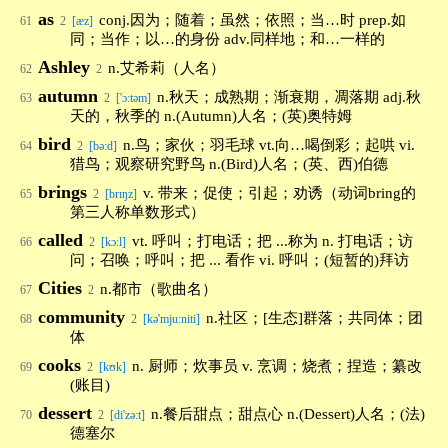
as
conj.因为；随着；虽然；依照；当…时 prep.如
61
2
[æz]
同；当作；以…的身份 adv.同样地；和…一样的
Ashley
n.艾希莉（人名）
62
2
autumn
n.秋天；成熟期；渐衰期，凋落期 adj.秋
63
2
['ɔ:təm]
天的，秋季的 n.(Autumn)人名；(英)奥特姆
bird
n.鸟；家伙；羽毛球 vt.向…喝倒彩；起哄 vi.
64
2
[bə:d]
猎鸟；观察研究野鸟 n.(Bird)人名；(英、西)伯德
brings
v. 带来；促使；引起；劝诱（动词bring的
65
2
[brɪŋz]
第三人称单数形式）
called
vt. 呼叫；打电话；把 ...称为 n. 打电话；访
66
2
[kɔːl]
问；召唤；呼叫；把 ... 看作 vi. 呼叫；(短暂的)拜访
Cities
n.都市（歌曲名）
67
2
community
n.社区；[生态]群落；共同体；团
68
2
[kə'mju:niti]
体
cooks
n. 厨师；炊事员 v. 烹调；烧煮；捏造；纂改
69
2
[kʊk]
(账目)
dessert
n.餐后甜点；甜点心 n.(Dessert)人名；(法)
70
2
[di'zə:t]
德塞尔