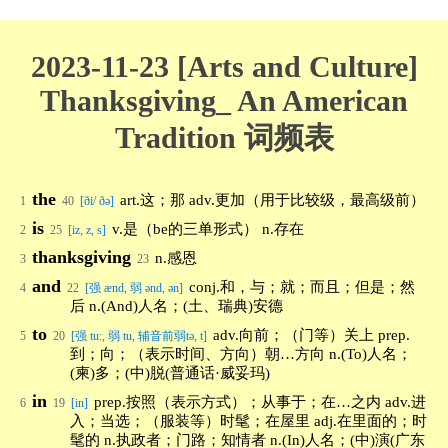
2023-11-23 [Arts and Culture]
Thanksgiving_ An American
Tradition 词频表
the
art.这；那 adv.更加（用于比较级，最高级前）
1
40
[ði/ ðə]
is
v.是（be的三单形式） n.存在
2
25
[iz, z, s]
thanksgiving
n.感恩
3
23
and
conj.和，与；就；而且；但是；然
4
22
[强 ænd, 弱 ənd, ən]
后 n.(And)人名；(土、瑞典)安德
to
adv.向前；（门等）关上 prep.
5
20
[强 tu:, 弱 tu, 辅音前弱tə, t]
到；向；（表示时间、方向）朝…方向 n.(To)人名；
(柬)多；(中)脱(普通话·威妥玛)
in
prep.按照（表示方式）；从事于；在…之内 adv.进
6
19
[in]
入；当选；（服装等）时髦；在屋里 adj.在里面的；时
髦的 n.执政者；门路；知情者 n.(In)人名；(中)演(广东