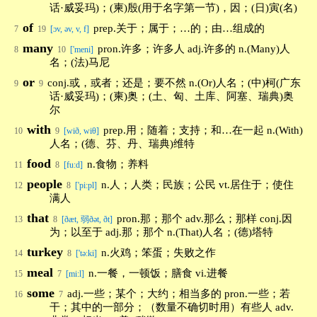
话·威妥玛)；(柬)殷(用于名字第一节)，因；(日)寅(名)
of
prep.关于；属于；…的；由…组成的
7
19
[ɔv, əv, v, f]
many
pron.许多；许多人 adj.许多的 n.(Many)人
8
10
['meni]
名；(法)马尼
or
conj.或，或者；还是；要不然 n.(Or)人名；(中)柯(广东
9
9
话·威妥玛)；(柬)奥；(土、匈、土库、阿塞、瑞典)奥
尔
with
prep.用；随着；支持；和…在一起 n.(With)
10
9
[wið, wiθ]
人名；(德、芬、丹、瑞典)维特
food
n.食物；养料
11
8
[fu:d]
people
n.人；人类；民族；公民 vt.居住于；使住
12
8
['pi:pl]
满人
that
pron.那；那个 adv.那么；那样 conj.因
13
8
[ðæt, 弱ðət, ðt]
为；以至于 adj.那；那个 n.(That)人名；(德)塔特
turkey
n.火鸡；笨蛋；失败之作
14
8
['tə:ki]
meal
n.一餐，一顿饭；膳食 vi.进餐
15
7
[mi:l]
some
adj.一些；某个；大约；相当多的 pron.一些；若
16
7
干；其中的一部分；（数量不确切时用）有些人 adv.