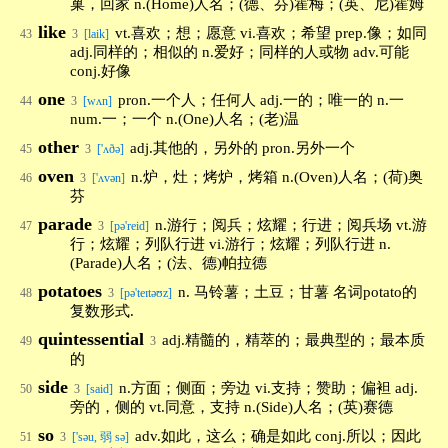
巢，回家 n.(Home)人名；(德、芬)霍梅；(英、尼)霍姆
like
vt.喜欢；想；愿意 vi.喜欢；希望 prep.像；如同
43
3
[laik]
adj.同样的；相似的 n.爱好；同样的人或物 adv.可能
conj.好像
one
pron.一个人；任何人 adj.一的；唯一的 n.一
44
3
[wʌn]
num.一；一个 n.(One)人名；(老)温
other
adj.其他的，另外的 pron.另外一个
45
3
['ʌðə]
oven
n.炉，灶；烤炉，烤箱 n.(Oven)人名；(荷)奥
46
3
['ʌvən]
芬
parade
n.游行；阅兵；炫耀；行进；阅兵场 vt.游
47
3
[pə'reid]
行；炫耀；列队行进 vi.游行；炫耀；列队行进 n.
(Parade)人名；(法、德)帕拉德
potatoes
n. 马铃薯；土豆；甘薯 名词potato的
48
3
[pə'teɪtəʊz]
复数形式.
quintessential
adj.精髓的，精萃的；最典型的；最本质
49
3
的
side
n.方面；侧面；旁边 vi.支持；赞助；偏袒 adj.
50
3
[said]
旁的，侧的 vt.同意，支持 n.(Side)人名；(英)赛德
so
adv.如此，这么；确是如此 conj.所以；因此
51
3
['səu, 弱 sə]