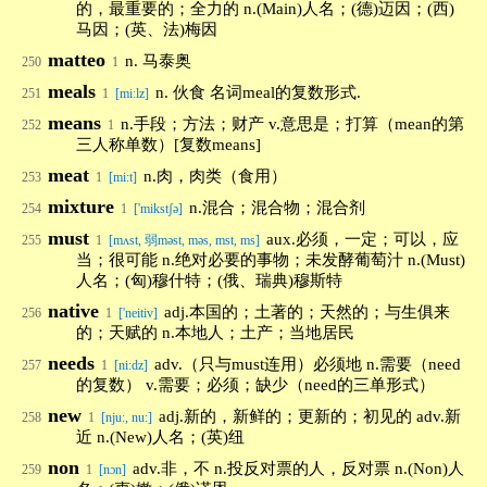
的，最重要的；全力的 n.(Main)人名；(德)迈因；(西)
马因；(英、法)梅因
matteo
n. 马泰奥
250
1
meals
n. 伙食 名词meal的复数形式.
251
1
[miːlz]
means
n.手段；方法；财产 v.意思是；打算（mean的第
252
1
三人称单数）[复数means]
meat
n.肉，肉类（食用）
253
1
[mi:t]
mixture
n.混合；混合物；混合剂
254
1
['mikstʃə]
must
aux.必须，一定；可以，应
255
1
[mʌst, 弱məst, məs, mst, ms]
当；很可能 n.绝对必要的事物；未发酵葡萄汁 n.(Must)
人名；(匈)穆什特；(俄、瑞典)穆斯特
native
adj.本国的；土著的；天然的；与生俱来
256
1
['neitiv]
的；天赋的 n.本地人；土产；当地居民
needs
adv.（只与must连用）必须地 n.需要（need
257
1
[ni:dz]
的复数） v.需要；必须；缺少（need的三单形式）
new
adj.新的，新鲜的；更新的；初见的 adv.新
258
1
[nju:, nu:]
近 n.(New)人名；(英)纽
non
adv.非，不 n.投反对票的人，反对票 n.(Non)人
259
1
[nɔn]