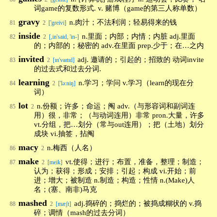
词game的复数形式. v. 赌博（game的第三人称单数）
gravy
n.肉汁；不法利润；轻易得来的钱
81
2
['greivi]
inside
n.里面；内部；内情；内脏 adj.里面
82
2
[,in'said, 'in-]
的；内部的；秘密的 adv.在里面 prep.少于；在…之内
invited
adj. 邀请的；引起的；招致的 动词invite
83
2
[ɪn'vaɪtɪd]
的过去式和过去分词.
learning
n.学习；学问 v.学习（learn的现在分
84
2
['lə:niŋ]
词）
lot
n.份额；许多；命运；阄 adv.（与形容词和副词连
85
2
用）很，非常；（与动词连用）非常 pron.大量，许多
vt.分组，把…划分（常与out连用）；把（土地）划分
成块 vi.抽签，拈阄
macy
n.梅西（人名）
86
2
make
vt.使得；进行；布置，准备，整理；制造；
87
2
[meik]
认为；获得；形成；安排；引起；构成 vi.开始；前
进；增大；被制造 n.制造；构造；性情 n.(Make)人
名；(塞、南非)马克
mashed
adj.捣碎的；捣烂的；被捣成糊状的 v.捣
88
2
[mæʃt]
碎；调情（mash的过去分词）